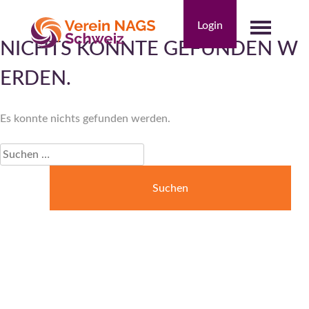
Skip
to
Login
content
NICHTS KONNTE GEFUNDEN W
NAGS
ERDEN.
Es konnte nichts gefunden werden.
Suchen
nach: