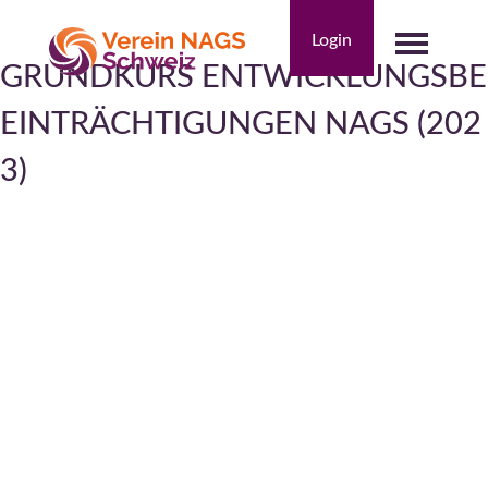
Skip
to
Login
content
GRUNDKURS ENTWICKLUNGSBE
NAGS
EINTRÄCHTIGUNGEN NAGS (202
3)